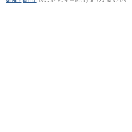
service-public.fr
, DGCCRF, ACPR — Mis à jour le 30 mars 2026