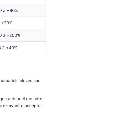
0 à +80%
à +20%
0 à +200%
5 à +40%
actuariels élevés car
sque actuariel moindre.
arez avant d'accepter.