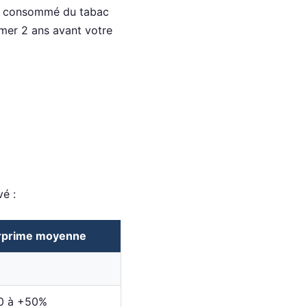
ant consommé du tabac
umer 2 ans avant votre
vé :
rprime moyenne
0 à +50%