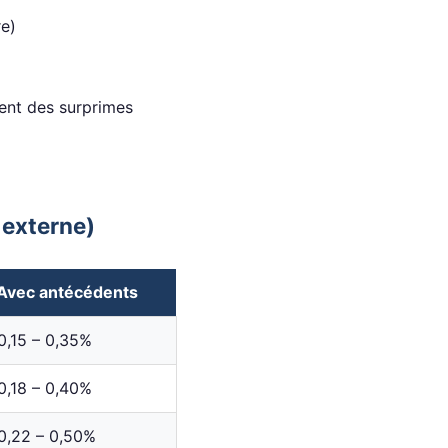
re)
uent des surprimes
 externe)
Avec antécédents
0,15 – 0,35%
0,18 – 0,40%
0,22 – 0,50%