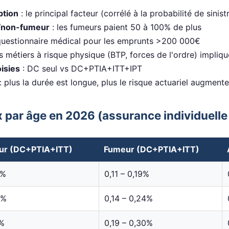
ption
: le principal facteur (corrélé à la probabilité de sinist
r/non-fumeur
: les fumeurs paient 50 à 100% de plus
questionnaire médical pour les emprunts >200 000€
es métiers à risque physique (BTP, forces de l'ordre) impliq
isies
: DC seul vs DC+PTIA+ITT+IPT
: plus la durée est longue, plus le risque actuariel augmente
 par âge en 2026 (assurance individuelle
ur (DC+PTIA+ITT)
Fumeur (DC+PTIA+ITT)
2%
0,11 – 0,19%
5%
0,14 – 0,24%
8%
0,19 – 0,30%