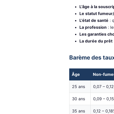
L'âge à la souscri
Le statut fumeu
L'état de santé
: 
La profession
: l
Les garanties cho
La durée du prêt
Barème des taux
Âge
Non-fume
25 ans
0,07 – 0,1
30 ans
0,09 – 0,1
35 ans
0,12 – 0,1