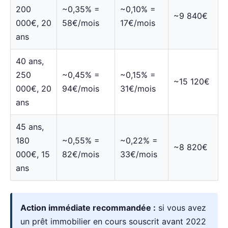
200
~0,35% =
~0,10% =
~9 840€
000€, 20
58€/mois
17€/mois
ans
40 ans,
250
~0,45% =
~0,15% =
~15 120€
000€, 20
94€/mois
31€/mois
ans
45 ans,
180
~0,55% =
~0,22% =
~8 820€
000€, 15
82€/mois
33€/mois
ans
Action immédiate recommandée :
si vous avez
un prêt immobilier en cours souscrit avant 2022