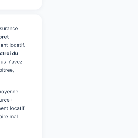
ssurance
pret
ent locatif.
ctroi du
ous n'avez
itree,
 moyenne
urce :
ent locatif
aire mal