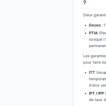
?
Deux garanti
Deces
: 
PTIA
(Per
lorsque l
permanen
Les garantie
pour faire ba
ITT
(Incap
temporair
d'etre ve
IPT / IPP
(
de taux d'