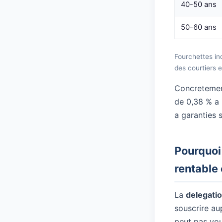
40-50 ans
50-60 ans
Fourchettes in
des courtiers 
Concretement
de 0,38 % a 
a garanties 
Pourquoi 
rentable 
La
delegati
souscrire au
peut pas vou