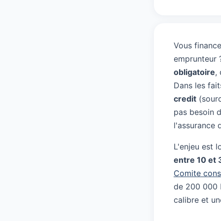
Vous financ
emprunteur 
obligatoire
,
Dans les fai
credit
(sour
pas besoin d
l'assurance 
L'enjeu est 
entre 10 et 
Comite consu
de 200 000 E
calibre et u