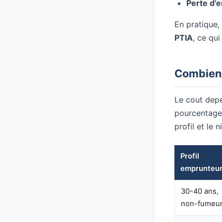
Perte d'
En pratique,
PTIA
, ce qui
Combien 
Le cout depe
pourcentage 
profil et le 
Profil
emprunteu
30-40 ans,
non-fumeu