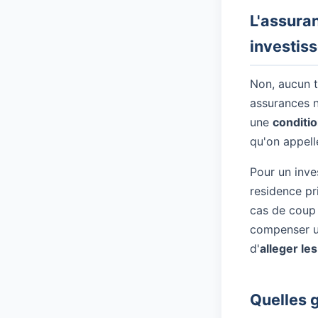
L'assura
investiss
Non, aucun t
assurances n
une
conditio
qu'on appell
Pour un inve
residence pr
cas de coup 
compenser un
d'
alleger le
Quelles g