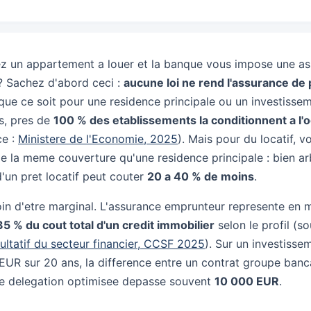
ez un appartement a louer et la banque vous impose une a
? Sachez d'abord ceci :
aucune loi ne rend l'assurance de 
 que ce soit pour une residence principale ou un investissem
ts, pres de
100 % des etablissements la conditionnent a l'o
ce :
Ministere de l'Economie, 2025
). Mais pour du locatif, v
e la meme couverture qu'une residence principale : bien arb
d'un pret locatif peut couter
20 a 40 % de moins
.
loin d'etre marginal. L'assurance emprunteur represente en
35 % du cout total d'un credit immobilier
selon le profil (so
ltatif du secteur financier, CCSF 2025
). Sur un investissem
UR sur 20 ans, la difference entre un contrat groupe banc
ne delegation optimisee depasse souvent
10 000 EUR
.