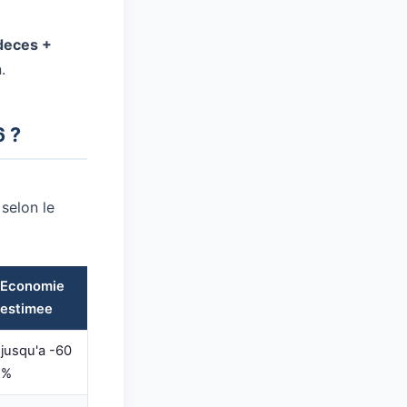
deces +
.
6 ?
selon le
Economie
estimee
jusqu'a -60
%