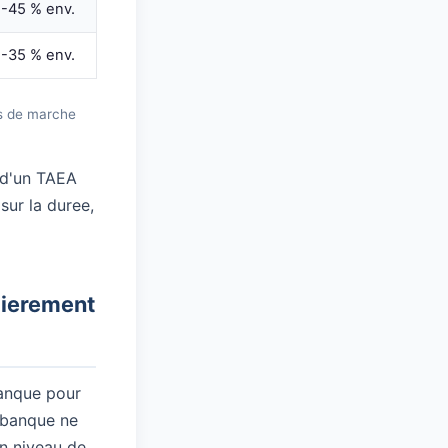
-45 % env.
-35 % env.
es de marche
 d'un TAEA
sur la duree,
lierement
banque pour
a banque ne
un niveau de