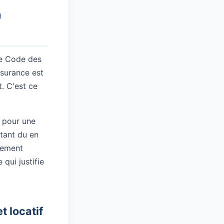
n
le Code des
ssurance est
. C'est ce
e pour une
stant du en
llement
qui justifie
t locatif