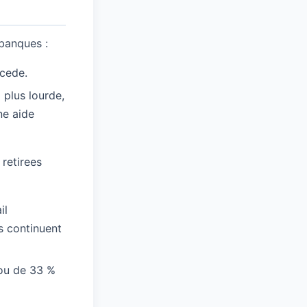
 banques :
ecede.
a plus lourde,
ne aide
retirees
il
s continuent
 ou de 33 %