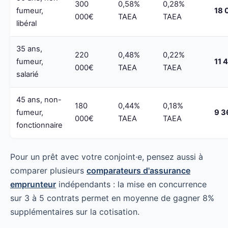
300
0,58%
0,28%
fumeur,
18 
000€
TAEA
TAEA
libéral
35 ans,
220
0,48%
0,22%
fumeur,
11 
000€
TAEA
TAEA
salarié
45 ans, non-
180
0,44%
0,18%
fumeur,
9 3
000€
TAEA
TAEA
fonctionnaire
Pour un prêt avec votre conjoint·e, pensez aussi à
comparer plusieurs
comparateurs d'assurance
emprunteur
indépendants : la mise en concurrence
sur 3 à 5 contrats permet en moyenne de gagner 8%
supplémentaires sur la cotisation.