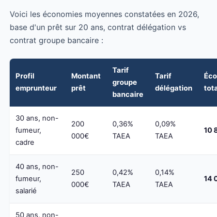
Voici les économies moyennes constatées en 2026,
base d'un prêt sur 20 ans, contrat délégation vs
contrat groupe bancaire :
Tarif
Profil
Montant
Tarif
Éco
groupe
emprunteur
prêt
délégation
tot
bancaire
30 ans, non-
200
0,36%
0,09%
fumeur,
10 
000€
TAEA
TAEA
cadre
40 ans, non-
250
0,42%
0,14%
fumeur,
14 
000€
TAEA
TAEA
salarié
50 ans, non-